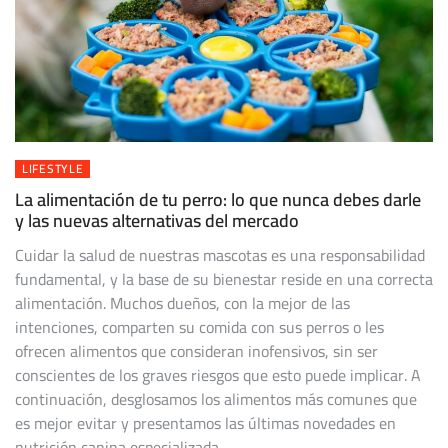
LIFESTYLE
La alimentación de tu perro: lo que nunca debes darle
y las nuevas alternativas del mercado
Cuidar la salud de nuestras mascotas es una responsabilidad
fundamental, y la base de su bienestar reside en una correcta
alimentación. Muchos dueños, con la mejor de las
intenciones, comparten su comida con sus perros o les
ofrecen alimentos que consideran inofensivos, sin ser
conscientes de los graves riesgos que esto puede implicar. A
continuación, desglosamos los alimentos más comunes que
es mejor evitar y presentamos las últimas novedades en
nutrición canina especializada.