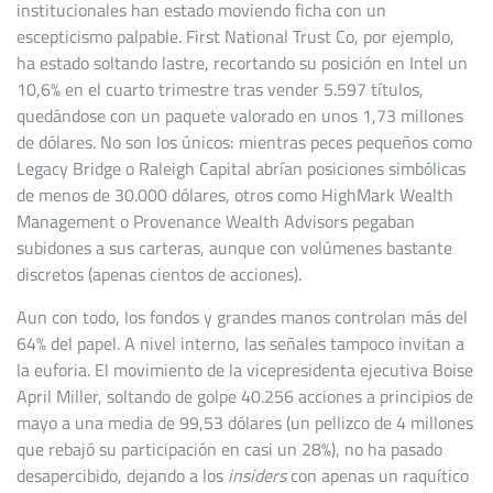
institucionales han estado moviendo ficha con un
escepticismo palpable. First National Trust Co, por ejemplo,
ha estado soltando lastre, recortando su posición en Intel un
10,6% en el cuarto trimestre tras vender 5.597 títulos,
quedándose con un paquete valorado en unos 1,73 millones
de dólares. No son los únicos: mientras peces pequeños como
Legacy Bridge o Raleigh Capital abrían posiciones simbólicas
de menos de 30.000 dólares, otros como HighMark Wealth
Management o Provenance Wealth Advisors pegaban
subidones a sus carteras, aunque con volúmenes bastante
discretos (apenas cientos de acciones).
Aun con todo, los fondos y grandes manos controlan más del
64% del papel. A nivel interno, las señales tampoco invitan a
la euforia. El movimiento de la vicepresidenta ejecutiva Boise
April Miller, soltando de golpe 40.256 acciones a principios de
mayo a una media de 99,53 dólares (un pellizco de 4 millones
que rebajó su participación en casi un 28%), no ha pasado
desapercibido, dejando a los
insiders
con apenas un raquítico