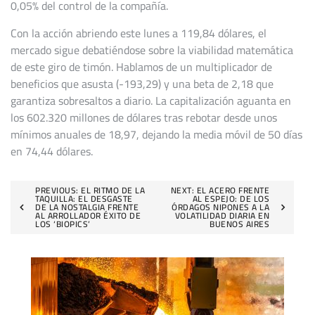
0,05% del control de la compañía.
Con la acción abriendo este lunes a 119,84 dólares, el
mercado sigue debatiéndose sobre la viabilidad matemática
de este giro de timón. Hablamos de un multiplicador de
beneficios que asusta (-193,29) y una beta de 2,18 que
garantiza sobresaltos a diario. La capitalización aguanta en
los 602.320 millones de dólares tras rebotar desde unos
mínimos anuales de 18,97, dejando la media móvil de 50 días
en 74,44 dólares.
Navegación
PREVIOUS:
EL RITMO DE LA
NEXT:
EL ACERO FRENTE
TAQUILLA: EL DESGASTE
AL ESPEJO: DE LOS
DE LA NOSTALGIA FRENTE
ÓRDAGOS NIPONES A LA
de
AL ARROLLADOR ÉXITO DE
VOLATILIDAD DIARIA EN
LOS ‘BIOPICS’
BUENOS AIRES
entradas