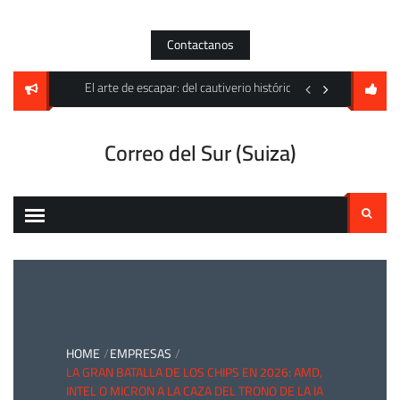
Skip
to
Contactanos
content
e la moda y el cine contemporáneo en 2026
El arte de escapar: del cautiverio histórico a los laberintos digi
El acero frente al esp
Correo del Sur (Suiza)
Buscar:
HOME
EMPRESAS
LA GRAN BATALLA DE LOS CHIPS EN 2026: AMD,
INTEL O MICRON A LA CAZA DEL TRONO DE LA IA