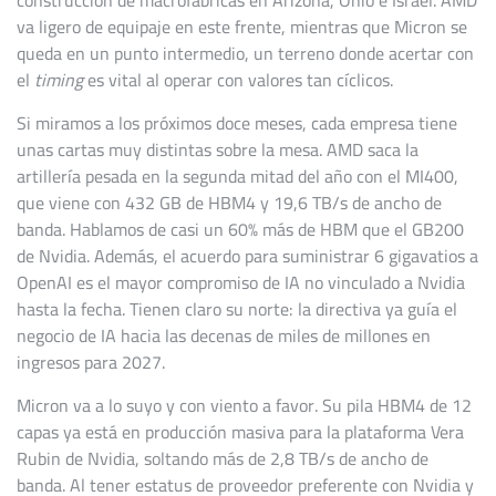
construcción de macrofábricas en Arizona, Ohio e Israel. AMD
va ligero de equipaje en este frente, mientras que Micron se
queda en un punto intermedio, un terreno donde acertar con
el
timing
es vital al operar con valores tan cíclicos.
Si miramos a los próximos doce meses, cada empresa tiene
unas cartas muy distintas sobre la mesa. AMD saca la
artillería pesada en la segunda mitad del año con el MI400,
que viene con 432 GB de HBM4 y 19,6 TB/s de ancho de
banda. Hablamos de casi un 60% más de HBM que el GB200
de Nvidia. Además, el acuerdo para suministrar 6 gigavatios a
OpenAI es el mayor compromiso de IA no vinculado a Nvidia
hasta la fecha. Tienen claro su norte: la directiva ya guía el
negocio de IA hacia las decenas de miles de millones en
ingresos para 2027.
Micron va a lo suyo y con viento a favor. Su pila HBM4 de 12
capas ya está en producción masiva para la plataforma Vera
Rubin de Nvidia, soltando más de 2,8 TB/s de ancho de
banda. Al tener estatus de proveedor preferente con Nvidia y