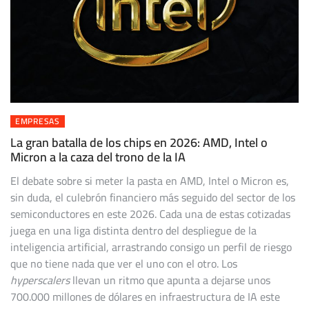
EMPRESAS
La gran batalla de los chips en 2026: AMD, Intel o
Micron a la caza del trono de la IA
El debate sobre si meter la pasta en AMD, Intel o Micron es,
sin duda, el culebrón financiero más seguido del sector de los
semiconductores en este 2026. Cada una de estas cotizadas
juega en una liga distinta dentro del despliegue de la
inteligencia artificial, arrastrando consigo un perfil de riesgo
que no tiene nada que ver el uno con el otro. Los
hyperscalers
llevan un ritmo que apunta a dejarse unos
700.000 millones de dólares en infraestructura de IA este