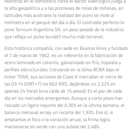
Mientras en el hemisferio norte el sector siderúrgico juega a
la alta geopolítica y a las promesas de miles de millones, en
latitudes más australes la realidad del acero se mide al
milímetro en el parqué del día a día. El contraste perfecto lo
pone Ternium Argentina SA, un peso pesado de la industria
que refleja un pulso bursátil mucho más terrenal.
Esta histórica compañía, con sede en Buenos Aires y fundada
el 7 de marzo de 1962, es un referente en la fabricación de
acero laminado en caliente, galvanizado en frío, hojalata y
perfiles estructurales. Cotizando en la bolsa BCBA bajo el
ticker TXAR, sus acciones de Clase A marcaban al cierre de
las 03:14 (GMT+7) los 662 ARS, dejándose un 2,22% en
apenas 24 horas (una caída de 15 pesos). Es el pan de cada
día en los mercados emergentes. Aunque a corto plazo han
rascado un ligero repunte del 0,30% en la última semana, el
balance mensual arroja un recorte del 1,93%. Eso sí, si
ampliamos el foco a la variación anual, la firma logra
mantenerse en verde con una subida del 2,48%.