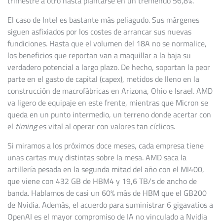
trimestre a otro hasta plantarse en un tremendo 56,8%.
El caso de Intel es bastante más peliagudo. Sus márgenes
siguen asfixiados por los costes de arrancar sus nuevas
fundiciones. Hasta que el volumen del 18A no se normalice,
los beneficios que reportan van a maquillar a la baja su
verdadero potencial a largo plazo. De hecho, soportan la peor
parte en el gasto de capital (capex), metidos de lleno en la
construcción de macrofábricas en Arizona, Ohio e Israel. AMD
va ligero de equipaje en este frente, mientras que Micron se
queda en un punto intermedio, un terreno donde acertar con
el
timing
es vital al operar con valores tan cíclicos.
Si miramos a los próximos doce meses, cada empresa tiene
unas cartas muy distintas sobre la mesa. AMD saca la
artillería pesada en la segunda mitad del año con el MI400,
que viene con 432 GB de HBM4 y 19,6 TB/s de ancho de
banda. Hablamos de casi un 60% más de HBM que el GB200
de Nvidia. Además, el acuerdo para suministrar 6 gigavatios a
OpenAI es el mayor compromiso de IA no vinculado a Nvidia