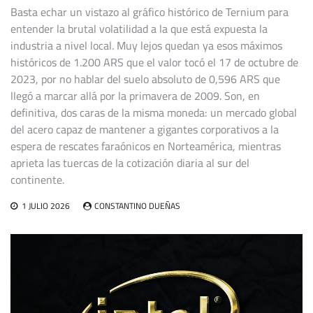
Basta echar un vistazo al gráfico histórico de Ternium para
entender la brutal volatilidad a la que está expuesta la
industria a nivel local. Muy lejos quedan ya esos máximos
históricos de 1.200 ARS que el valor tocó el 17 de octubre de
2023, por no hablar del suelo absoluto de 0,596 ARS que
llegó a marcar allá por la primavera de 2009. Son, en
definitiva, dos caras de la misma moneda: un mercado global
del acero capaz de mantener a gigantes corporativos a la
espera de rescates faraónicos en Norteamérica, mientras
aprieta las tuercas de la cotización diaria al sur del
continente.
1 JULIO 2026
CONSTANTINO DUEÑAS