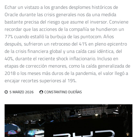
Echar un vistazo a los grandes desplomes históricos de
Oracle durante las crisis generales nos da una medida
bastante precisa del riesgo que asume el inversor. Conviene
recordar que las acciones de la compañía se hundieron un
77% cuando estalló la burbuja de las puntocom. Años
después, sufrieron un retroceso del 41% en pleno epicentro
de la crisis financiera global y una caída casi idéntica, del
40%, durante el reciente shock inflacionario. Incluso en
etapas de corrección menores, como la caída generalizada de
2018 o los meses más duros de la pandemia, el valor llegó a
encajar recortes superiores al 19%.
5 MARZO 2026
CONSTANTINO DUEÑAS