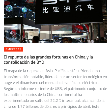
EMPRESAS
El repunte de las grandes fortunas en China y la
consolidación de BYD
El mapa de la riqueza en Asia-Pacífico está sufriendo una
transformación notable, liderada por un sector tecnológico en
auge y el dinamismo del mercado de vehículos eléctricos.
Según un informe reciente de UBS, el patrimonio conjunto de
los multimillonarios de la China continental ha
experimentado un salto del 22,2 % interanual, alcanzando la
cifra de 1,77 billones de dólares a principios de abril. Este