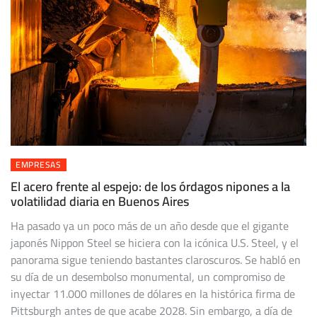
EMPRESAS
El acero frente al espejo: de los órdagos nipones a la
volatilidad diaria en Buenos Aires
Ha pasado ya un poco más de un año desde que el gigante
japonés Nippon Steel se hiciera con la icónica U.S. Steel, y el
panorama sigue teniendo bastantes claroscuros. Se habló en
su día de un desembolso monumental, un compromiso de
inyectar 11.000 millones de dólares en la histórica firma de
Pittsburgh antes de que acabe 2028. Sin embargo, a día de