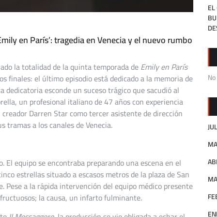
EL
BU
DE
mily en París’: tragedia en Venecia y el nuevo rumbo
ado la totalidad de la quinta temporada de
Emily en París
No
s finales: el último episodio está dedicado a la memoria de
ta dedicatoria esconde un suceso trágico que sacudió al
rella, un profesional italiano de 47 años con experiencia
el creador Darren Star como tercer asistente de dirección
us tramas a los canales de Venecia.
JU
MA
AB
to. El equipo se encontraba preparando una escena en el
inco estrellas situado a escasos metros de la plaza de San
MA
 Pese a la rápida intervención del equipo médico presente
FE
nfructuosos; la causa, un infarto fulminante.
EN
nto
Il Messaggero
, la producción se vio obligada a echar el