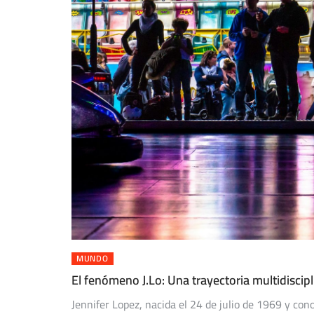
MUNDO
El fenómeno J.Lo: Una trayectoria multidiscip
Jennifer Lopez, nacida el 24 de julio de 1969 y con