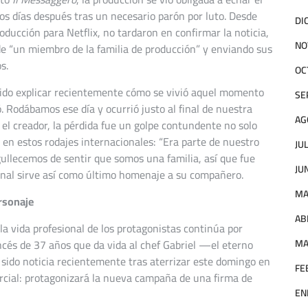
os días después tras un necesario parón por luto. Desde
DI
ducción para Netflix, no tardaron en confirmar la noticia,
NO
e “un miembro de la familia de producción” y enviando sus
s.
OC
uerido explicar recientemente cómo se vivió aquel momento
SE
. Rodábamos ese día y ocurrió justo al final de nuestra
AG
a el creador, la pérdida fue un golpe contundente no solo
a en estos rodajes internacionales: “Era parte de nuestro
JU
rgullecemos de sentir que somos una familia, así que fue
JU
 final sirve así como último homenaje a su compañero.
MA
ersonaje
AB
 la vida profesional de los protagonistas continúa por
MA
ancés de 37 años que da vida al chef Gabriel —el eterno
 sido noticia recientemente tras aterrizar este domingo en
FE
rcial: protagonizará la nueva campaña de una firma de
EN