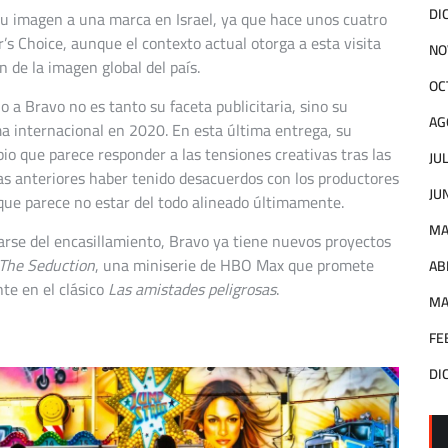
DI
 su imagen a una marca en Israel, ya que hace unos cuatro
s Choice, aunque el contexto actual otorga a esta visita
NO
n de la imagen global del país.
OC
 a Bravo no es tanto su faceta publicitaria, sino su
AG
ama internacional en 2020. En esta última entrega, su
io que parece responder a las tensiones creativas tras las
JU
as anteriores haber tenido desacuerdos con los productores
JU
l que parece no estar del todo alineado últimamente.
MA
arse del encasillamiento, Bravo ya tiene nuevos proyectos
The Seduction
, una miniserie de HBO Max que promete
AB
te en el clásico
Las amistades peligrosas
.
MA
FE
DI