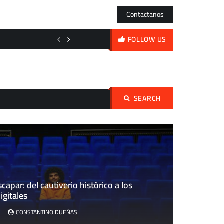
Contactanos
El acero frente al espejo: de los órdagos nipones a la volatilidad diaria
FOLLOW US
SEARCH
Buscar:
scapar: del cautiverio histórico a los
igitales
CONSTANTINO DUEÑAS