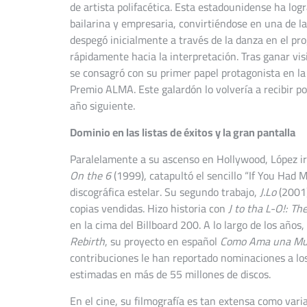
de artista polifacética. Esta estadounidense ha log
bailarina y empresaria, convirtiéndose en una de l
despegó inicialmente a través de la danza en el pr
rápidamente hacia la interpretación. Tras ganar visi
se consagró con su primer papel protagonista en la 
Premio ALMA. Este galardón lo volvería a recibir p
año siguiente.
Dominio en las listas de éxitos y la gran pantalla
Paralelamente a su ascenso en Hollywood, López ir
On the 6
(1999), catapultó el sencillo “If You Had
discográfica estelar. Su segundo trabajo,
J.Lo
(2001)
copias vendidas. Hizo historia con
J to tha L-O!: T
en la cima del Billboard 200. A lo largo de los año
Rebirth
, su proyecto en español
Como Ama una Mu
contribuciones le han reportado nominaciones a 
estimadas en más de 55 millones de discos.
En el cine, su filmografía es tan extensa como var