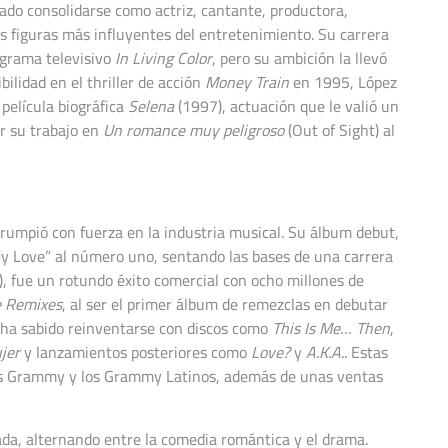
rado consolidarse como actriz, cantante, productora,
as figuras más influyentes del entretenimiento. Su carrera
ograma televisivo
In Living Color
, pero su ambición la llevó
bilidad en el thriller de acción
Money Train
en 1995, López
película biográfica
Selena
(1997), actuación que le valió un
or su trabajo en
Un romance muy peligroso
(Out of Sight) al
rumpió con fuerza en la industria musical. Su álbum debut,
 My Love” al número uno, sentando las bases de una carrera
, fue un rotundo éxito comercial con ocho millones de
he Remixes
, al ser el primer álbum de remezclas en debutar
s, ha sabido reinventarse con discos como
This Is Me… Then
,
jer
y lanzamientos posteriores como
Love?
y
A.K.A.
. Estas
los Grammy y los Grammy Latinos, además de unas ventas
iada, alternando entre la comedia romántica y el drama.