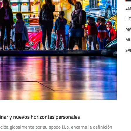
EM
LI
MÁ
M
SA
linar y nuevos horizontes personales
ocida globalmente por su apodo J.Lo, encarna la definición