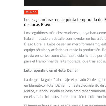
MUNDO
Luces y sombras en la quinta temporada de ‘E
de Lucas Bravo
Los seguidores más observadores que ya han devor
habrán notado un detalle conmovedor en los crédito
Diego Borella. Lejos de ser un mero formalismo, es
equipo técnico y artístico durante la producción. Bo
previa en series como
Doc
, había sido fichado por 
para el tramo final de la temporada, que trasladó s
Luto repentino en el Hotel Danieli
La desgracia golpeó al rodaje el pasado 21 de agos
emblemático Hotel Danieli, un establecimiento de c
Marco, cuando Borella se desplomó repentinamente.
en el set, los intentos de reanimación resultaron i
El impacto fue tal que, según recogió en su mome