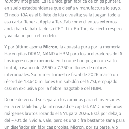
foundry
integrada. Es la única gran fábrica de chips puntera
en suelo estadounidense que diseña y manufactura lo suyo.
El nodo 18A es el billete de ida o vuelta; se la juegan todo a
esa carta. Tener a Apple y TeraFab como clientes externos
ancla bajo la batuta de su CEO, Lip-Bu Tan, da cierto respiro
y valida un poco el modelo.
Y por último asoma
Micron
, la apuesta pura por la memoria.
Hacen pilas DRAM, NAND y HBM para los aceleradores de IA.
Los ingresos por memoria en la nube han pegado un salto
brutal, pasando de 2.950 a 7.750 millones de dólares
interanuales. Su primer trimestre fiscal de 2026 marcó un
récord de 13.640 millones (un subidón del 57%), empujado
casi en exclusiva por la fiebre inagotable del HBM.
Donde de verdad se separan los caminos para el inversor es
en la rentabilidad y la intensidad de capital. AMD prevé unos
márgenes brutos rozando el 54% para 2026. Está por debajo
del ~70% de Nvidia, vale, pero es una cifra bastante sana para
un diseñador sin fábricas propias. Micron, por su parte, vio