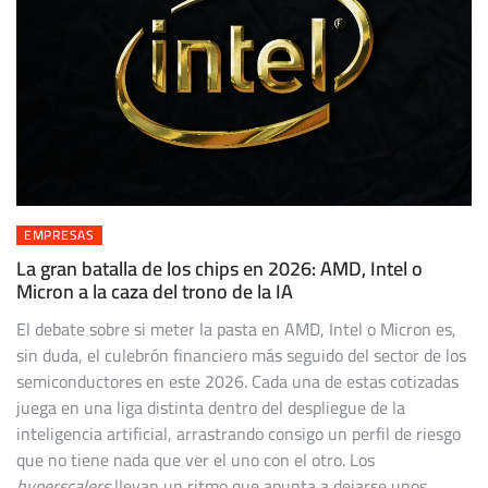
EMPRESAS
La gran batalla de los chips en 2026: AMD, Intel o
Micron a la caza del trono de la IA
El debate sobre si meter la pasta en AMD, Intel o Micron es,
sin duda, el culebrón financiero más seguido del sector de los
semiconductores en este 2026. Cada una de estas cotizadas
juega en una liga distinta dentro del despliegue de la
inteligencia artificial, arrastrando consigo un perfil de riesgo
que no tiene nada que ver el uno con el otro. Los
hyperscalers
llevan un ritmo que apunta a dejarse unos