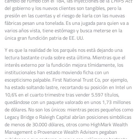
cambio de rumbo con el 18A, las inyecciones de la
CHIPS Act
del gobierno y los nuevos clientes son tangibles, pero la
presión en las cuentas y el riesgo de liarla con las nuevas
fábricas pesan una tonelada. Es una jugada para quien va a
varios años vista, tiene estómago y busca meterse en la
única gran fundición patria de EE. UU.
Y es que la realidad de los parqués nos está dejando una
lectura bastante cruda sobre esta última. Mientras que el
interés externo por la fundición mejora tímidamente, los
institucionales han estado moviendo ficha con un
escepticismo palpable. First National Trust Co, por ejemplo,
ha estado soltando lastre, recortando su posición en Intel un
10,6% en el cuarto trimestre tras vender 5.597 títulos,
quedándose con un paquete valorado en unos 1,73 millones
de dólares. No son los únicos: mientras peces pequeños como
Legacy Bridge o Raleigh Capital abrían posiciones simbólicas
de menos de 30.000 dólares, otros como HighMark Wealth
Management o Provenance Wealth Advisors pegaban