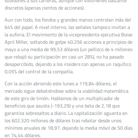
subidones a sus carteras, aunque con volúmenes bastante
discretos (apenas cientos de acciones).
Aun con todo, los fondos y grandes manos controlan más del
64% del papel. A nivel interno, las señales tampoco invitan a
la euforia. El movimiento de la vicepresidenta ejecutiva Boise
April Miller, soltando de golpe 40.256 acciones a principios de
mayo a una media de 99,53 dólares (un pellizco de 4 millones
que rebajó su participación en casi un 28%), no ha pasado
desapercibido, dejando a los
insiders
con apenas un raquítico
0,05% del control de la compañía.
Con la acción abriendo este lunes a 119,84 dólares, el
mercado sigue debatiéndose sobre la viabilidad matemática
de este giro de timón. Hablamos de un multiplicador de
beneficios que asusta (-193,29) y una beta de 2,18 que
garantiza sobresaltos a diario. La capitalización aguanta en
los 602.320 millones de dólares tras rebotar desde unos
mínimos anuales de 18,97, dejando la media móvil de 50 días
en 74,44 dólares.