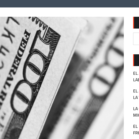
EL
LA
EL
LA
LA
MI
EL
FR