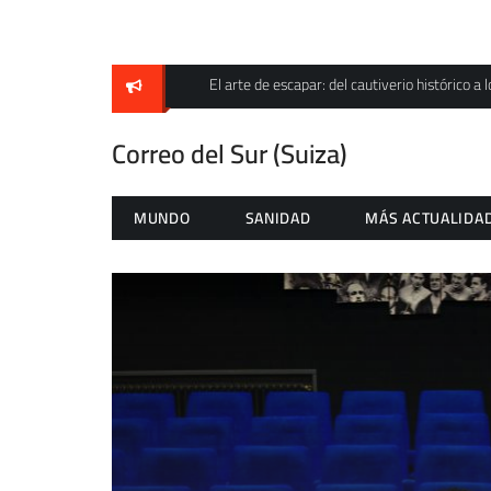
Skip
to
content
El arte de escapar: del cautiverio histórico a l
Correo del Sur (Suiza)
MUNDO
SANIDAD
MÁS ACTUALIDA