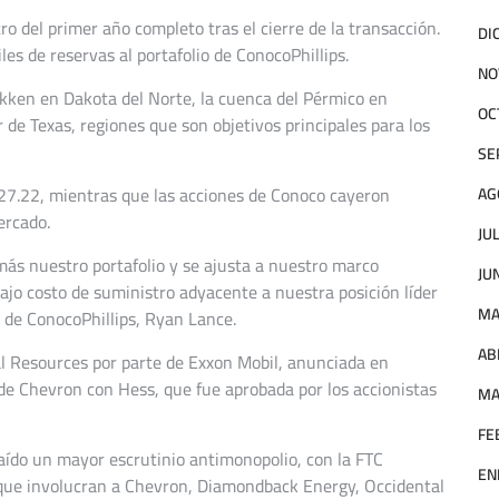
o del primer año completo tras el cierre de la transacción.
DI
les de reservas al portafolio de ConocoPhillips.
NO
kken en Dakota del Norte, la cuenca del Pérmico en
OC
 de Texas, regiones que son objetivos principales para los
SE
27.22, mientras que las acciones de Conoco cayeron
AG
ercado.
JU
más nuestro portafolio y se ajusta a nuestro marco
JU
bajo costo de suministro adyacente a nuestra posición líder
MA
O de ConocoPhillips, Ryan Lance.
AB
al Resources por parte de Exxon Mobil, anunciada en
 de Chevron con Hess, que fue aprobada por los accionistas
MA
FE
raído un mayor escrutinio antimonopolio, con la FTC
EN
s que involucran a Chevron, Diamondback Energy, Occidental