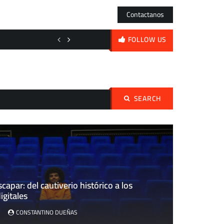
Contactanos
El acero frente al espejo: de los órdagos nipones a la volatilidad diaria
FOLLOW US
SEARCH
Buscar:
scapar: del cautiverio histórico a los
igitales
CONSTANTINO DUEÑAS