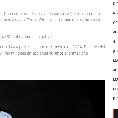
DI
rathon como una “transacción sorpresa”, pero ven que la
NO
os terrestres de ConocoPhillips, al tiempo que refuerza su
OC
AG
asi $2 mil millones en activos.
JU
un 34% a partir del cuarto trimestre de 2024. Después del
JU
$7 mil millones en acciones durante el primer año
MA
AB
MA
FE
DI