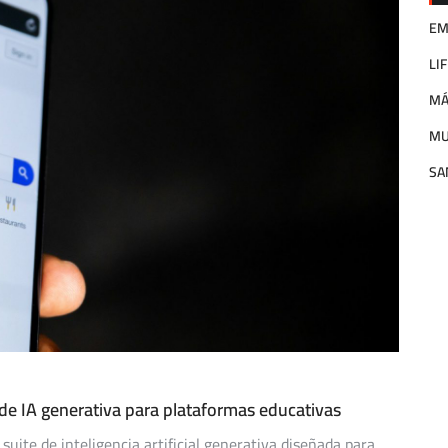
EM
LI
MÁ
M
SA
de IA generativa para plataformas educativas
ite de inteligencia artificial generativa diseñada para