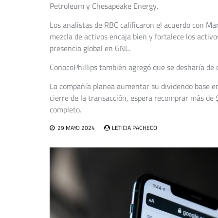
Petroleum y Chesapeake Energy.
Los analistas de RBC calificaron el acuerdo con Ma
mezcla de activos encaja bien y fortalece los activ
presencia global en GNL.
ConocoPhillips también agregó que se desharía de c
La compañía planea aumentar su dividendo base en 
cierre de la transacción, espera recomprar más de 
completo.
29 MAYO 2024
LETICIA PACHECO