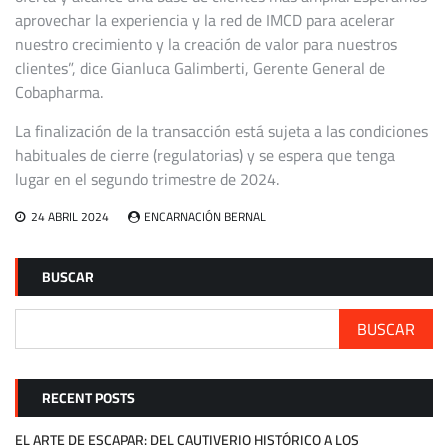
aprovechar la experiencia y la red de IMCD para acelerar
nuestro crecimiento y la creación de valor para nuestros
clientes”, dice Gianluca Galimberti, Gerente General de
Cobapharma.
La finalización de la transacción está sujeta a las condiciones
habituales de cierre (regulatorias) y se espera que tenga
lugar en el segundo trimestre de 2024.
24 ABRIL 2024
ENCARNACIÓN BERNAL
BUSCAR
BUSCAR
RECENT POSTS
EL ARTE DE ESCAPAR: DEL CAUTIVERIO HISTÓRICO A LOS