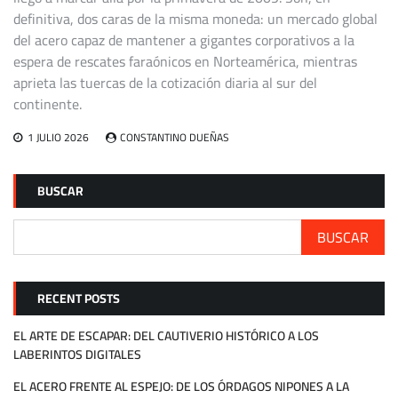
definitiva, dos caras de la misma moneda: un mercado global
del acero capaz de mantener a gigantes corporativos a la
espera de rescates faraónicos en Norteamérica, mientras
aprieta las tuercas de la cotización diaria al sur del
continente.
1 JULIO 2026
CONSTANTINO DUEÑAS
BUSCAR
BUSCAR
RECENT POSTS
EL ARTE DE ESCAPAR: DEL CAUTIVERIO HISTÓRICO A LOS
LABERINTOS DIGITALES
EL ACERO FRENTE AL ESPEJO: DE LOS ÓRDAGOS NIPONES A LA