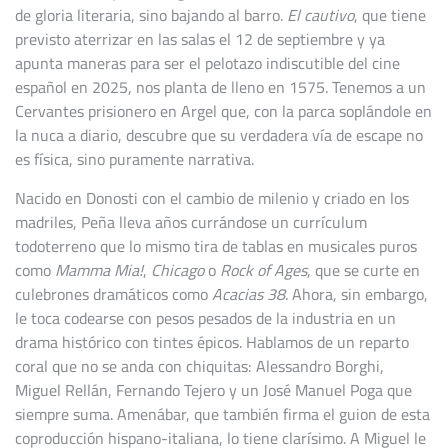
de gloria literaria, sino bajando al barro.
El cautivo
, que tiene
previsto aterrizar en las salas el 12 de septiembre y ya
apunta maneras para ser el pelotazo indiscutible del cine
español en 2025, nos planta de lleno en 1575. Tenemos a un
Cervantes prisionero en Argel que, con la parca soplándole en
la nuca a diario, descubre que su verdadera vía de escape no
es física, sino puramente narrativa.
Nacido en Donosti con el cambio de milenio y criado en los
madriles, Peña lleva años currándose un currículum
todoterreno que lo mismo tira de tablas en musicales puros
como
Mamma Mia!
,
Chicago
o
Rock of Ages
, que se curte en
culebrones dramáticos como
Acacias 38
. Ahora, sin embargo,
le toca codearse con pesos pesados de la industria en un
drama histórico con tintes épicos. Hablamos de un reparto
coral que no se anda con chiquitas: Alessandro Borghi,
Miguel Rellán, Fernando Tejero y un José Manuel Poga que
siempre suma. Amenábar, que también firma el guion de esta
coproducción hispano-italiana, lo tiene clarísimo. A Miguel le