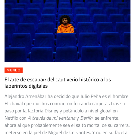
MUNDO
El arte de escapar: del cautiverio histórico a los
laberintos digitales
Alejandro Amenábar ha decidido que Julio Peña es el hombre.
El chaval que muchos conocieron forrando carpetas tras su
paso por la factoría Disney y petándolo a nivel global en
Netflix con
A través de mi ventana
y
Berlín
, se enfrenta
ahora al que probablemente sea el salto mortal de su carrera:
meterse en la piel de Miguel de Cervantes. Y no en su faceta