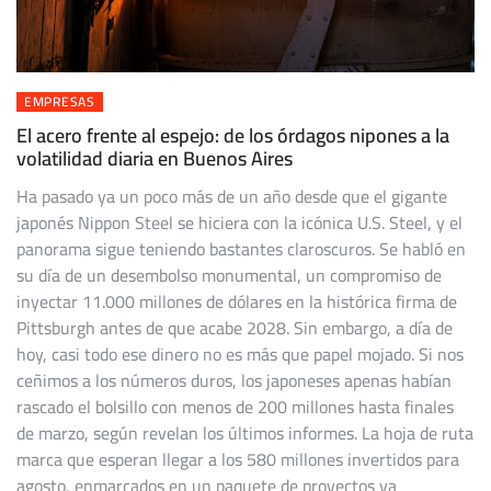
EMPRESAS
El acero frente al espejo: de los órdagos nipones a la
volatilidad diaria en Buenos Aires
Ha pasado ya un poco más de un año desde que el gigante
japonés Nippon Steel se hiciera con la icónica U.S. Steel, y el
panorama sigue teniendo bastantes claroscuros. Se habló en
su día de un desembolso monumental, un compromiso de
inyectar 11.000 millones de dólares en la histórica firma de
Pittsburgh antes de que acabe 2028. Sin embargo, a día de
hoy, casi todo ese dinero no es más que papel mojado. Si nos
ceñimos a los números duros, los japoneses apenas habían
rascado el bolsillo con menos de 200 millones hasta finales
de marzo, según revelan los últimos informes. La hoja de ruta
marca que esperan llegar a los 580 millones invertidos para
agosto, enmarcados en un paquete de proyectos ya