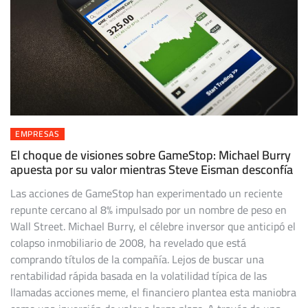
EMPRESAS
El choque de visiones sobre GameStop: Michael Burry
apuesta por su valor mientras Steve Eisman desconfía
Las acciones de GameStop han experimentado un reciente
repunte cercano al 8% impulsado por un nombre de peso en
Wall Street. Michael Burry, el célebre inversor que anticipó el
colapso inmobiliario de 2008, ha revelado que está
comprando títulos de la compañía. Lejos de buscar una
rentabilidad rápida basada en la volatilidad típica de las
llamadas acciones meme, el financiero plantea esta maniobra