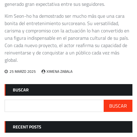
generado gran expectativa entre sus seguidores.
Kim Seon-ho ha demostrado ser mucho más que una cara
bonita del entretenimiento surcoreano. Su versatilidad,
carisma y compromiso con la actuación lo han convertido en
una figura indispensable en el panorama cultural de su país.
Con cada nuevo proyecto, el actor reafirma su capacidad de
reinventarse y de conquistar a un público cada vez más
global.
25 MARZO 2025
XIMENA ZABALA
BUSCAR
BUSCAR
RECENT POSTS