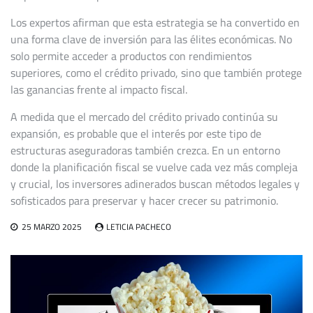
Los expertos afirman que esta estrategia se ha convertido en
una forma clave de inversión para las élites económicas. No
solo permite acceder a productos con rendimientos
superiores, como el crédito privado, sino que también protege
las ganancias frente al impacto fiscal.
A medida que el mercado del crédito privado continúa su
expansión, es probable que el interés por este tipo de
estructuras aseguradoras también crezca. En un entorno
donde la planificación fiscal se vuelve cada vez más compleja
y crucial, los inversores adinerados buscan métodos legales y
sofisticados para preservar y hacer crecer su patrimonio.
25 MARZO 2025
LETICIA PACHECO