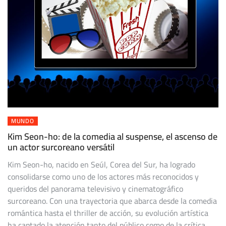
MUNDO
Kim Seon-ho: de la comedia al suspense, el ascenso de
un actor surcoreano versátil
Kim Seon-ho, nacido en Seúl, Corea del Sur, ha logrado
consolidarse como uno de los actores más reconocidos y
queridos del panorama televisivo y cinematográfico
surcoreano. Con una trayectoria que abarca desde la comedia
romántica hasta el thriller de acción, su evolución artística
ha captado la atención tanto del público como de la crítica