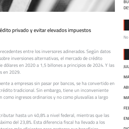
BU
DE
crédito privado y evitar elevados impuestos
No
precedentes entre los inversores adinerados. Según datos
sobre inversiones alternativas, el mercado de crédito
e dólares en 2020 a 1,5 billones a principios de 2024. Y las
JU
es en 2029.
MA
amente a empresas sin pasar por bancos, se ha convertido en
AB
 crédito tradicional. Sin embargo, tiene un inconveniente
an como ingresos ordinarios y no como plusvalías a largo
MA
FE
ributar hasta un 40,8% a nivel federal, mientras que las
EN
áximo del 23,8%. Esta diferencia fiscal ha llevado a los
ategias más eficientes para proteger sus beneficios.
DI