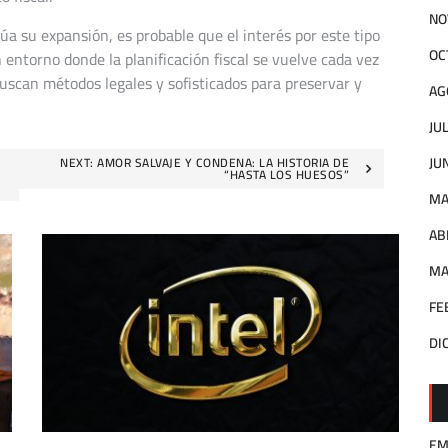
NO
úa su expansión, es probable que el interés por este tipo
OC
entorno donde la planificación fiscal se vuelve cada vez
buscan métodos legales y sofisticados para preservar y
AG
JU
JU
NEXT:
AMOR SALVAJE Y CONDENA: LA HISTORIA DE
“HASTA LOS HUESOS”
MA
AB
MA
FE
DI
EM