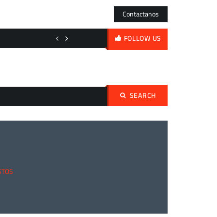
Contactanos
El acero frente al espejo: de los órdagos nipones a la volatilidad diaria
FOLLOW US
SEARCH
Buscar:
STOS