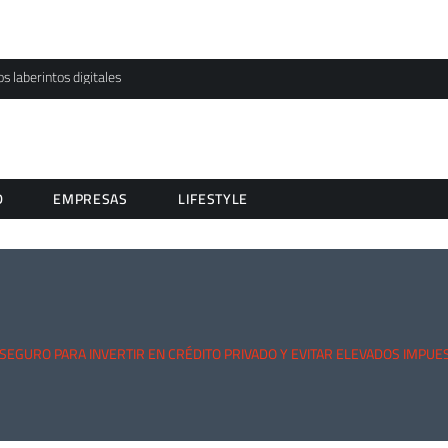
os laberintos digitales
D
EMPRESAS
LIFESTYLE
SEGURO PARA INVERTIR EN CRÉDITO PRIVADO Y EVITAR ELEVADOS IMPUE