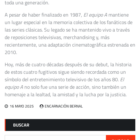
toda una generación.
A pesar de haber finalizado en 1987,
El equipo A
mantiene
un lugar especial en la memoria colectiva de los fanáticos de
las series clásicas. Su legado se ha mantenido vivo a través
de reposiciones televisivas, merchandising y, más
recientemente, una adaptación cinematográfica estrenada en
2010.
Hoy, más de cuatro décadas después de su debut, la historia
de estos cuatro fugitivos sigue siendo recordada como un
símbolo del entretenimiento televisivo de los años 80.
El
equipo A
no solo fue una serie de acción, sino también un
homenaje a la lealtad, la amistad y la lucha por la justicia.
16 MAYO 2025
ENCARNACIÓN BERNAL
BUSCAR