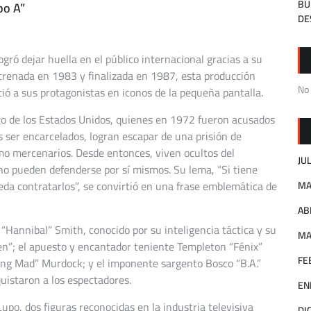
BU
po A”
DE
gró dejar huella en el público internacional gracias a su
strenada en 1983 y finalizada en 1987, esta producción
No
ó a sus protagonistas en iconos de la pequeña pantalla.
ito de los Estados Unidos, quienes en 1972 fueron acusados
 ser encarcelados, logran escapar de una prisión de
 mercenarios. Desde entonces, viven ocultos del
JU
no pueden defenderse por sí mismos. Su lema, “Si tiene
eda contratarlos”, se convirtió en una frase emblemática de
MA
AB
“Hannibal” Smith, conocido por su inteligencia táctica y su
MA
en”; el apuesto y encantador teniente Templeton “Fénix”
FE
wling Mad” Murdock; y el imponente sargento Bosco “B.A.”
uistaron a los espectadores.
EN
upo, dos figuras reconocidas en la industria televisiva
DI