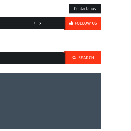
Contactanos
El acero frente al espejo: de los órdagos nipones a la volatilidad diaria
FOLLOW US
SEARCH
Buscar: