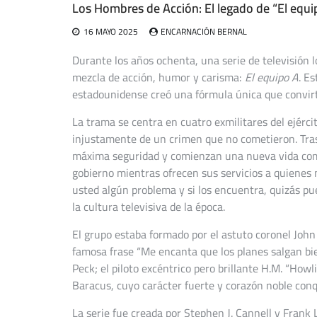
Los Hombres de Acción: El legado de “El equi
16 MAYO 2025
ENCARNACIÓN BERNAL
Durante los años ochenta, una serie de televisión lo
mezcla de acción, humor y carisma:
El equipo A
. E
estadounidense creó una fórmula única que convirti
La trama se centra en cuatro exmilitares del ejérc
injustamente de un crimen que no cometieron. Tras
máxima seguridad y comienzan una nueva vida como
gobierno mientras ofrecen sus servicios a quienes 
usted algún problema y si los encuentra, quizás pu
la cultura televisiva de la época.
El grupo estaba formado por el astuto coronel John 
famosa frase “Me encanta que los planes salgan bi
Peck; el piloto excéntrico pero brillante H.M. “Ho
Baracus, cuyo carácter fuerte y corazón noble conq
La serie fue creada por Stephen J. Cannell y Frank L