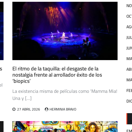
NO
OC
AG
JU
JU
MA
s
El ritmo de la taquilla: el desgaste de la
AB
nostalgia frente al arrollador éxito de los
MA
‘biopics’
el
FE
La existencia misma de películas como ‘Mamma Mia!
Una y […]
DI
27 ABRIL 2026
HERMINIA BRAVO
EM