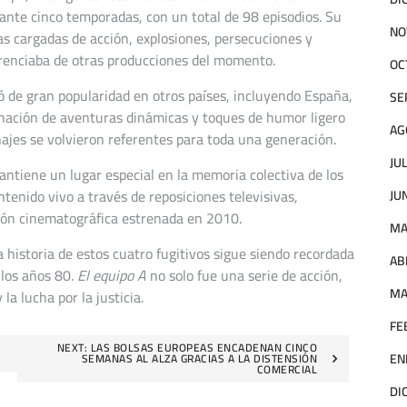
nte cinco temporadas, con un total de 98 episodios. Su
NO
as cargadas de acción, explosiones, persecuciones y
ferenciaba de otras producciones del momento.
OC
ó de gran popularidad en otros países, incluyendo España,
SE
nación de aventuras dinámicas y toques de humor ligero
AG
najes se volvieron referentes para toda una generación.
JU
ntiene un lugar especial en la memoria colectiva de los
ntenido vivo a través de reposiciones televisivas,
JU
ón cinematográfica estrenada en 2010.
MA
 historia de estos cuatro fugitivos sigue siendo recordada
AB
 los años 80.
El equipo A
no solo fue una serie de acción,
MA
la lucha por la justicia.
FE
NEXT:
LAS BOLSAS EUROPEAS ENCADENAN CINCO
EN
SEMANAS AL ALZA GRACIAS A LA DISTENSIÓN
COMERCIAL
DI