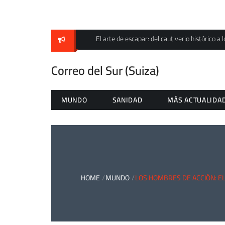
Skip
to
content
El arte de escapar: del cautiverio histórico a l
Correo del Sur (Suiza)
MUNDO
SANIDAD
MÁS ACTUALIDA
HOME
MUNDO
LOS HOMBRES DE ACCIÓN: EL