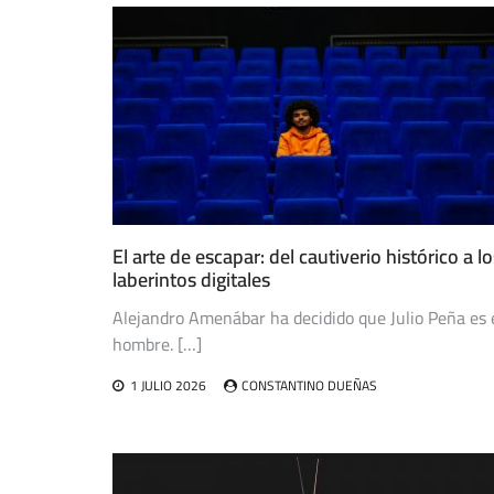
entradas
El arte de escapar: del cautiverio histórico a lo
laberintos digitales
Alejandro Amenábar ha decidido que Julio Peña es 
hombre. […]
1 JULIO 2026
CONSTANTINO DUEÑAS