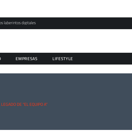
os laberintos digitales
D
EMPRESAS
LIFESTYLE
 LEGADO DE “EL EQUIPO A”