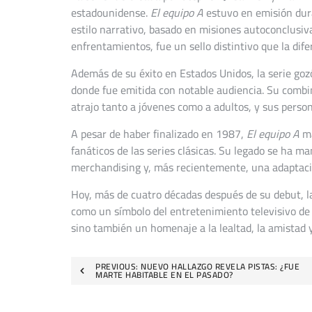
estadounidense.
El equipo A
estuvo en emisión dura
estilo narrativo, basado en misiones autoconclusiv
enfrentamientos, fue un sello distintivo que la di
Además de su éxito en Estados Unidos, la serie goz
donde fue emitida con notable audiencia. Su combi
atrajo tanto a jóvenes como a adultos, y sus perso
A pesar de haber finalizado en 1987,
El equipo A
ma
fanáticos de las series clásicas. Su legado se ha ma
merchandising y, más recientemente, una adaptaci
Hoy, más de cuatro décadas después de su debut, la
como un símbolo del entretenimiento televisivo de
sino también un homenaje a la lealtad, la amistad y 
Navegación
PREVIOUS:
NUEVO HALLAZGO REVELA PISTAS: ¿FUE
MARTE HABITABLE EN EL PASADO?
de