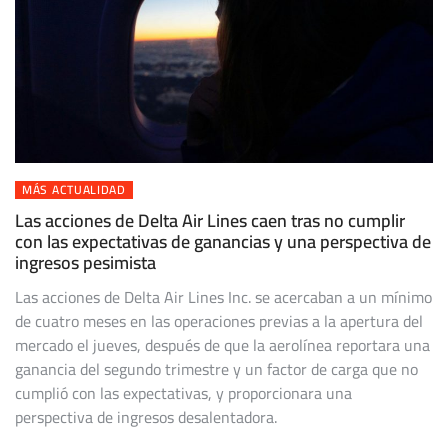
MÁS ACTUALIDAD
Las acciones de Delta Air Lines caen tras no cumplir
con las expectativas de ganancias y una perspectiva de
ingresos pesimista
Las acciones de Delta Air Lines Inc. se acercaban a un mínimo
de cuatro meses en las operaciones previas a la apertura del
mercado el jueves, después de que la aerolínea reportara una
ganancia del segundo trimestre y un factor de carga que no
cumplió con las expectativas, y proporcionara una
perspectiva de ingresos desalentadora.