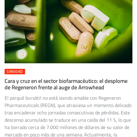
SANIDAD
Cara y cruz en el sector biofarmacéutico: el desplome
de Regeneron frente al auge de Arrowhead
El parqué bursátil no está siendo amable con Regeneron
Pharmaceuticals (REGN), que atraviesa un momento delicado
tras encadenar ocho jornadas consecutivas de pérdidas. Este
descenso acumulado se traduce en una caída del 11 %, lo que
ha borrado cerca de 7.000 millones de dólares de su valor de
mercado en poco más de una semana. Actualmente, la