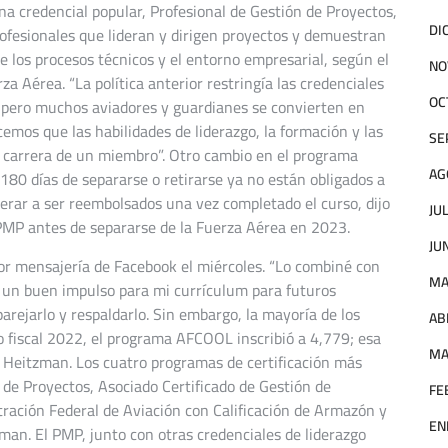
na credencial popular, Profesional de Gestión de Proyectos,
DI
ofesionales que lideran y dirigen proyectos y demuestran
e los procesos técnicos y el entorno empresarial, según el
NO
za Aérea. “La política anterior restringía las credenciales
OC
, pero muchos aviadores y guardianes se convierten en
emos que las habilidades de liderazgo, la formación y las
SE
a carrera de un miembro”. Otro cambio en el programa
AG
 180 días de separarse o retirarse ya no están obligados a
perar a ser reembolsados ​​una vez completado el curso, dijo
JU
PMP antes de separarse de la Fuerza Aérea en 2023.
JU
 por mensajería de Facebook el miércoles. “Lo combiné con
MA
 un buen impulso para mi currículum para futuros
arejarlo y respaldarlo. Sin embargo, la mayoría de los
AB
ño fiscal 2022, el programa AFCOOL inscribió a 4,779; esa
MA
n Heitzman. Los cuatro programas de certificación más
de Proyectos, Asociado Certificado de Gestión de
FE
tración Federal de Aviación con Calificación de Armazón y
EN
man. El PMP, junto con otras credenciales de liderazgo