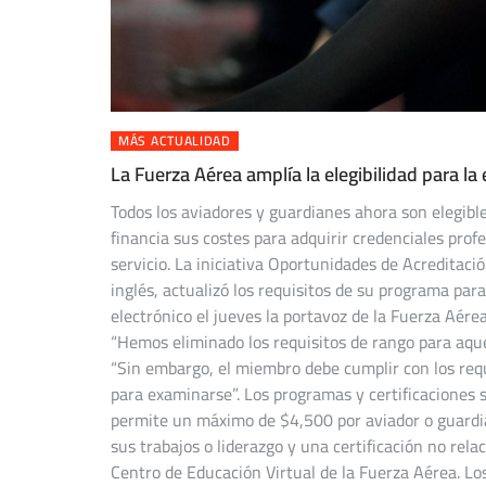
MÁS ACTUALIDAD
La Fuerza Aérea amplía la elegibilidad para la
Todos los aviadores y guardianes ahora son elegib
financia sus costes para adquirir credenciales prof
servicio. La iniciativa Oportunidades de Acreditaci
inglés, actualizó los requisitos de su programa par
electrónico el jueves la portavoz de la Fuerza Aér
“Hemos eliminado los requisitos de rango para aque
“Sin embargo, el miembro debe cumplir con los requ
para examinarse”. Los programas y certificaciones s
permite un máximo de $4,500 por aviador o guardiá
sus trabajos o liderazgo y una certificación no rela
Centro de Educación Virtual de la Fuerza Aérea. Los