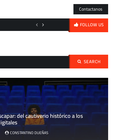
Contactanos
El acero frente al espejo: de los órdagos nipones a la volatilidad diaria
FOLLOW US
SEARCH
Buscar:
scapar: del cautiverio histórico a los
igitales
CONSTANTINO DUEÑAS