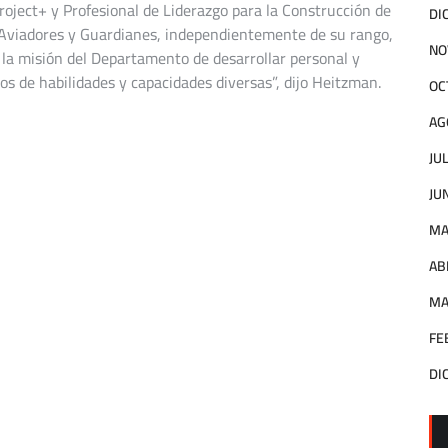
oject+ y Profesional de Liderazgo para la Construcción de
DI
s Aviadores y Guardianes, independientemente de su rango,
NO
n la misión del Departamento de desarrollar personal y
tos de habilidades y capacidades diversas”, dijo Heitzman.
OC
AG
JU
JU
MA
AB
MA
FE
DI