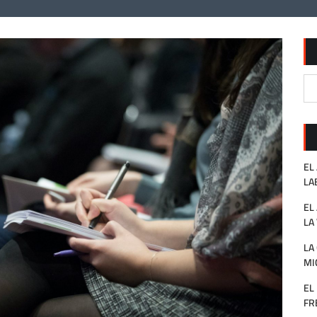
EL
LA
EL
LA
LA
MI
EL
FR