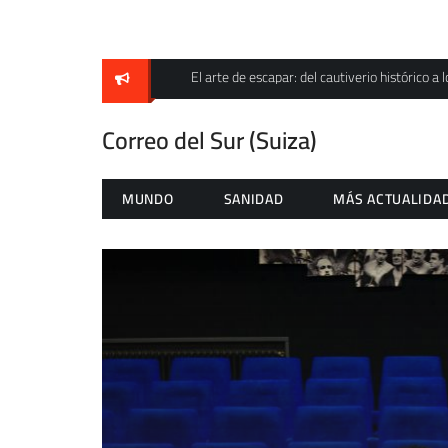
Skip
to
content
El arte de escapar: del cautiverio histórico a l
Correo del Sur (Suiza)
MUNDO
SANIDAD
MÁS ACTUALIDA