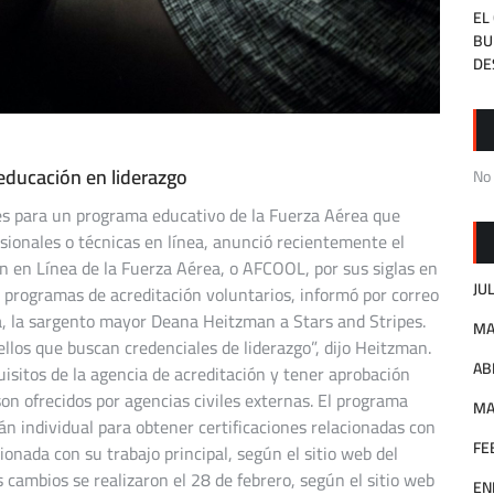
EL
BU
DE
 educación en liderazgo
No
les para un programa educativo de la Fuerza Aérea que
esionales o técnicas en línea, anunció recientemente el
ón en Línea de la Fuerza Aérea, o AFCOOL, por sus siglas en
JU
a programas de acreditación voluntarios, informó por correo
ea, la sargento mayor Deana Heitzman a Stars and Stripes.
MA
llos que buscan credenciales de liderazgo”, dijo Heitzman.
AB
isitos de la agencia de acreditación y tener aprobación
on ofrecidos por agencias civiles externas. El programa
MA
n individual para obtener certificaciones relacionadas con
FE
cionada con su trabajo principal, según el sitio web del
 cambios se realizaron el 28 de febrero, según el sitio web
EN