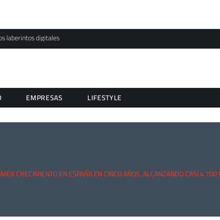
os laberintos digitales
D
EMPRESAS
LIFESTYLE
MER CRECIMIENTO EN ESPAÑA EN CINCO AÑOS, ALCANZANDO CASI 4.700