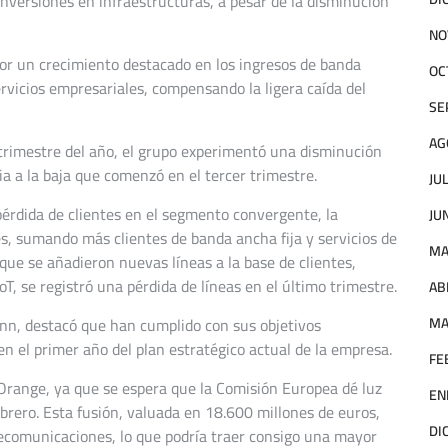
 inversiones en infraestructuras, a pesar de la disminución
NO
por un crecimiento destacado en los ingresos de banda
OC
servicios empresariales, compensando la ligera caída del
SE
AG
o trimestre del año, el grupo experimentó una disminución
a a la baja que comenzó en el tercer trimestre.
JU
 pérdida de clientes en el segmento convergente, la
JU
, sumando más clientes de banda ancha fija y servicios de
MA
que se añadieron nuevas líneas a la base de clientes,
oT, se registró una pérdida de líneas en el último trimestre.
AB
nn, destacó que han cumplido con sus objetivos
MA
n el primer año del plan estratégico actual de la empresa.
FE
Orange, ya que se espera que la Comisión Europea dé luz
EN
brero. Esta fusión, valuada en 18.600 millones de euros,
DI
lecomunicaciones, lo que podría traer consigo una mayor