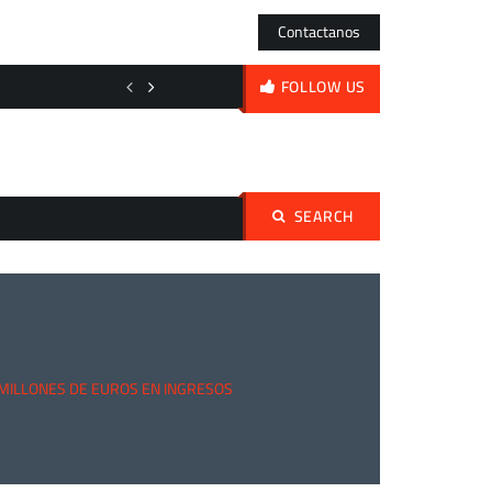
Contactanos
El acero frente al espejo: de los órdagos nipones a la volatilidad diaria
FOLLOW US
SEARCH
Buscar:
 MILLONES DE EUROS EN INGRESOS