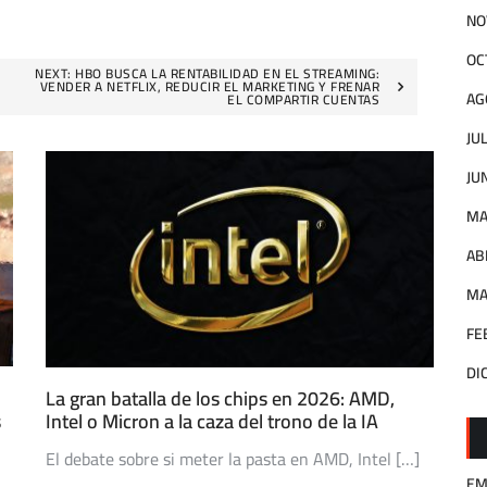
NO
OC
NEXT:
HBO BUSCA LA RENTABILIDAD EN EL STREAMING:
VENDER A NETFLIX, REDUCIR EL MARKETING Y FRENAR
AG
EL COMPARTIR CUENTAS
JU
JU
MA
AB
MA
FE
DI
La gran batalla de los chips en 2026: AMD,
s
Intel o Micron a la caza del trono de la IA
El debate sobre si meter la pasta en AMD, Intel […]
EM