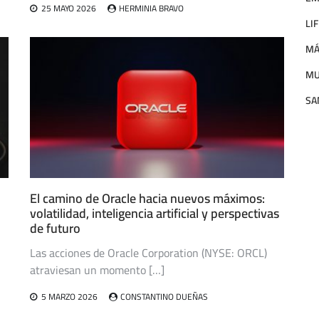
25 MAYO 2026
HERMINIA BRAVO
LI
MÁ
M
SA
El camino de Oracle hacia nuevos máximos:
volatilidad, inteligencia artificial y perspectivas
de futuro
Las acciones de Oracle Corporation (NYSE: ORCL)
atraviesan un momento […]
5 MARZO 2026
CONSTANTINO DUEÑAS