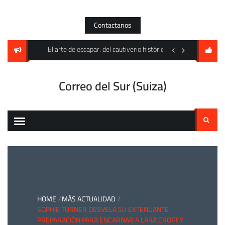
Skip
to
Contactanos
content
e la moda y el cine contemporáneo en 2026
El arte de escapar: del cautiverio histórico a los laberintos digi
El acero frente al esp
Correo del Sur (Suiza)
Buscar:
HOME
MÁS ACTUALIDAD
SOPHIE TURNER DESVELA SU EXTENUANTE
PREPARACIÓN PARA ENCARNAR A LARA CROFT Y