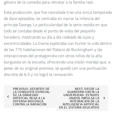
género de la comedia para retratar a la familia real.
Esta producción, que fue cancelada tras una única temporada
de doce episodios, se centraba en narrar la infancia del
príncipe George. La particularidad de la serie residía en que
todo se contaba desde el punto de vista del pequeño
heredero, mostrando su día a día rodeado de lujos y
excentricidades. La trama exploraba con humor la vida dentro
de las 775 habitaciones del Palacio de Buckingham y las
interacciones del protagonista con otros niños de la alta
burguesía en la escuela, ofreciendo una visión mordaz que, a
pesar de su original premisa, se quedó con una puntuación
discreta de 6,5 y no logró la renovación.
Navegación
PREVIOUS:
DESAFÍOS DE
NEXT:
DESDE LA
LA CONQUISTA ESPACIAL:
GUARDERÍA HASTA LA
DE LA GRAVEDAD
UNIVERSIDAD: ESTADOS
de
ARTIFICIAL RUSA A LA
UNIDOS IMPULSA LA
DEFENSA BIOLÓGICA
INTEGRACIÓN DE LA
CONTRA LA RADIACIÓN
INTELIGENCIA ARTIFICIAL
entradas
EN EL SISTEMA EDUCATIVO